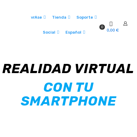
vrAse
Tienda
Soporte
0
0,00 €
Social
Español
REALIDAD VIRTUAL
CON TU
SMARTPHONE